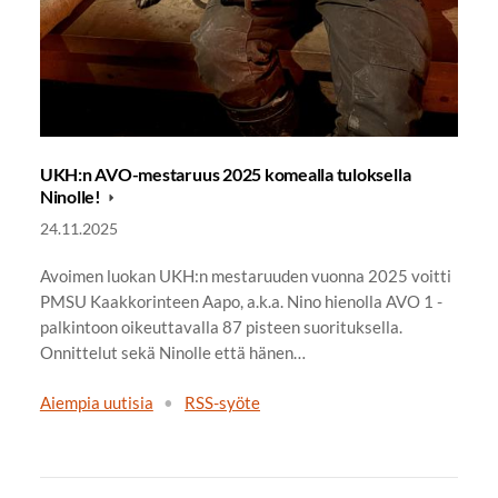
UKH:n AVO-mestaruus 2025 komealla tuloksella
Ninolle!
24.11.2025
Avoimen luokan UKH:n mestaruuden vuonna 2025 voitti
PMSU Kaakkorinteen Aapo, a.k.a. Nino hienolla AVO 1 -
palkintoon oikeuttavalla 87 pisteen suorituksella.
Onnittelut sekä Ninolle että hänen…
Aiempia uutisia
•
RSS-syöte