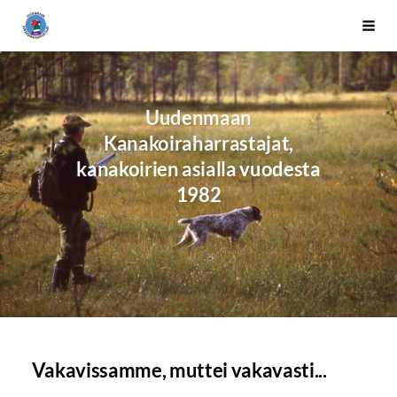
Siirry
Uudenmaan kanakoiraharrastajat ry
Vali
sivun
sisältöön
Uudenmaan
Kanakoiraharrastajat,
kanakoirien asialla vuodesta
1982
Vakavissamme, muttei vakavasti...