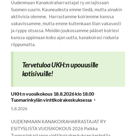
Uudenmaan Kanakoiraharrastajat ry on lajissaan
Suomen suurin. Kauneudesta emme tiedä, mutta ainakin
aktiivisia olemme. Harrastamme koiriemme kanssa
vakavissamme, mutta emme kuitenkaan liian vakavasti
ja ryppy otsassa. Meidän joukossamme pääset koiriesi
kanssa oppimaan koko ajan uutta, kanakoirasi rodusta
riippumatta.
Tervetuloa UKH:n upouusille
kotisivuille!
UKH:n vuosikokous 18.8.2026 klo 18.00
Tuomarinkylän vinttikoirakeskuksessa
5.8.2026
UUDENMAAN KANAKOIRAHARRASTAJAT RY
ESITYSLISTA VUOSIKOKOUS 2026 Paikka
Tuomarinkartanon vinttikoirakeskuksen kerhotila,