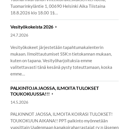
Tuomarinkyläntie 1, 00690 Helsinki Aika Tiistaina
18.8.2026 klo 18.00 1§…
Vesityökokeista 2026
24.7.2026
Vesityökokeet järjestetään tapahtumakalenterin
mukaan. Ilmoittautumiset SSK:n tietokannan mukaan,
kuten on tapana. Vesityöharjoituksia emme
valitettavasti tänä kesänä pysty toteuttamaan, koska
emme…
PALKINTOJA JAOSSA, ILMOITA TULOKSET
TOUKOKUUSSA!!!
14.5.2026
PALKINNOT JAOSSA, ILMOITA KOIRASI TULOKSET!
TOUKOKUUN AIKANA!! PPT-palkinto myönnetään
vuosittain Uudenmaan kanakoiraharrastajat ry:n jäsenen