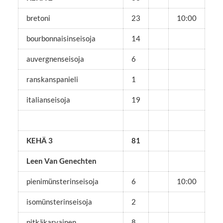
bretoni
23
10:00
bourbonnaisinseisoja
14
auvergnenseisoja
6
ranskanspanieli
1
italianseisoja
19
KEHÄ 3
81
Leen Van Genechten
pienimünsterinseisoja
6
10:00
isomünsterinseisoja
2
pitkäkarvainen
8