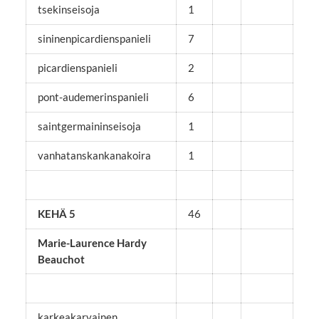
tsekinseisoja
1
sininenpicardienspanieli
7
picardienspanieli
2
pont-audemerinspanieli
6
saintgermaininseisoja
1
vanhatanskankanakoira
1
KEHÄ 5
46
Marie-Laurence Hardy
Beauchot
karkeakarvainen