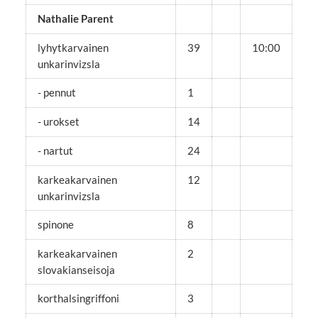
Nathalie Parent
lyhytkarvainen
39
10:00
unkarinvizsla
- pennut
1
- urokset
14
- nartut
24
karkeakarvainen
12
unkarinvizsla
spinone
8
karkeakarvainen
2
slovakianseisoja
korthalsingriffoni
3