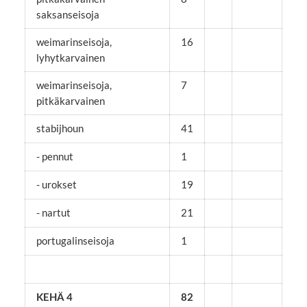
saksanseisoja
weimarinseisoja,
16
lyhytkarvainen
weimarinseisoja,
7
pitkäkarvainen
stabijhoun
41
- pennut
1
- urokset
19
- nartut
21
portugalinseisoja
1
KEHÄ 4
82