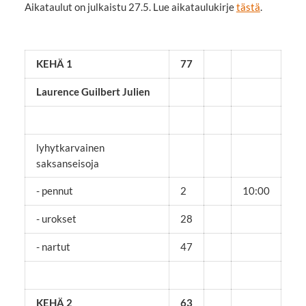
Aikataulut on julkaistu 27.5. Lue aikataulukirje
tästä
.
KEHÄ 1
77
Laurence Guilbert Julien
lyhytkarvainen
saksanseisoja
- pennut
2
10:00
- urokset
28
- nartut
47
KEHÄ 2
63