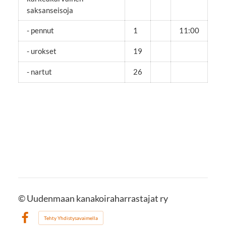
saksanseisoja
- pennut
1
11:00
- urokset
19
- nartut
26
©
Uudenmaan kanakoiraharrastajat ry
Tehty Yhdistysavaimella