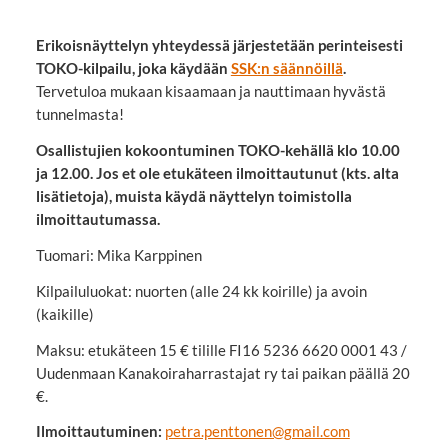
Erikoisnäyttelyn yhteydessä järjestetään perinteisesti
TOKO-kilpailu, joka käydään
SSK:n säännöillä
.
Tervetuloa mukaan kisaamaan ja nauttimaan hyvästä
tunnelmasta!
Osallistujien kokoontuminen TOKO-kehällä klo 10.00
ja 12.00. Jos et ole etukäteen ilmoittautunut (kts. alta
lisätietoja), muista käydä näyttelyn toimistolla
ilmoittautumassa.
Tuomari: Mika Karppinen
Kilpailuluokat: nuorten (alle 24 kk koirille) ja avoin
(kaikille)
Maksu: etukäteen 15 € tilille FI16 5236 6620 0001 43 /
Uudenmaan Kanakoiraharrastajat ry tai paikan päällä 20
€.
Ilmoittautuminen:
petra.penttonen@gmail.com