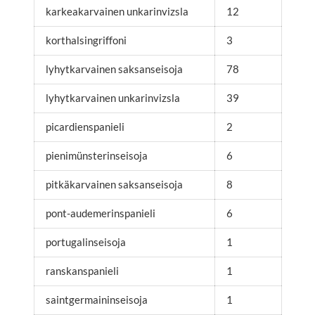
karkeakarvainen unkarinvizsla
12
korthalsingriffoni
3
lyhytkarvainen saksanseisoja
78
lyhytkarvainen unkarinvizsla
39
picardienspanieli
2
pienimünsterinseisoja
6
pitkäkarvainen saksanseisoja
8
pont-audemerinspanieli
6
portugalinseisoja
1
ranskanspanieli
1
saintgermaininseisoja
1