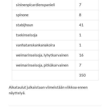
sininenpicardienspanieli
7
spinone
8
stabijhoun
41
tsekinseisoja
1
vanhatanskankanakoira
1
weimarinseisoja, lyhytkarvainen
16
weimarinseisoja, pitkäkarvainen
7
350
Aikataulut julkaistaan viimeistään viikkoa ennen
näyttelyä.