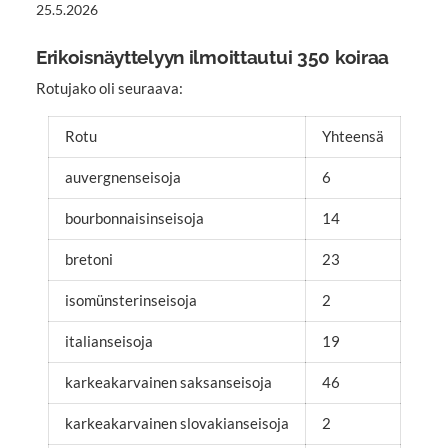
25.5.2026
Erikoisnäyttelyyn ilmoittautui 350 koiraa
Rotujako oli seuraava:
Rotu
Yhteensä
auvergnenseisoja
6
bourbonnaisinseisoja
14
bretoni
23
isomünsterinseisoja
2
italianseisoja
19
karkeakarvainen saksanseisoja
46
karkeakarvainen slovakianseisoja
2