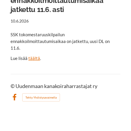
ennakkoilmoittautumisaikaa
jatkettu 11.6. asti
10.6.2026
SSK tokomestaruuskilpailun
ennakkoilmoittautumisaikaa on jatkettu, uusi DL on
11.6.
Lue lisää
täältä
.
©
Uudenmaan kanakoiraharrastajat ry
Tehty Yhdistysavaimella
Facebook