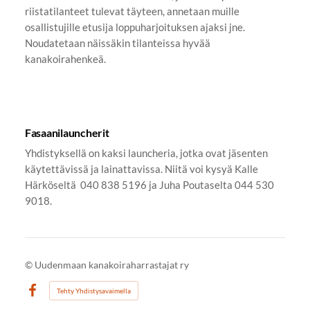
riistatilanteet tulevat täyteen, annetaan muille
osallistujille etusija loppuharjoituksen ajaksi jne.
Noudatetaan näissäkin tilanteissa hyvää
kanakoirahenkeä.
Fasaanilauncherit
Yhdistyksellä on kaksi launcheria, jotka ovat jäsenten
käytettävissä ja lainattavissa. Niitä voi kysyä Kalle
Härköseltä 040 838 5196 ja Juha Poutaselta 044 530
9018.
©
Uudenmaan kanakoiraharrastajat ry
Tehty Yhdistysavaimella
Facebook