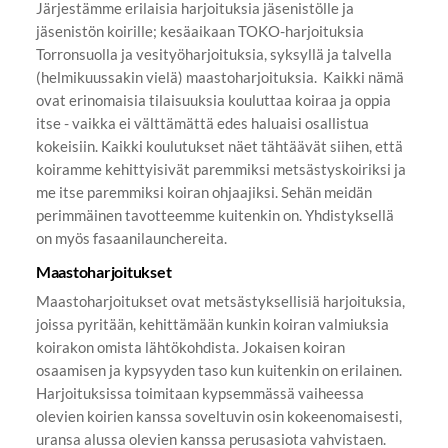
Järjestämme erilaisia harjoituksia jäsenistölle ja
jäsenistön koirille; kesäaikaan TOKO-harjoituksia
Torronsuolla ja vesityöharjoituksia, syksyllä ja talvella
(helmikuussakin vielä) maastoharjoituksia. Kaikki nämä
ovat erinomaisia tilaisuuksia kouluttaa koiraa ja oppia
itse - vaikka ei välttämättä edes haluaisi osallistua
kokeisiin. Kaikki koulutukset näet tähtäävät siihen, että
koiramme kehittyisivät paremmiksi metsästyskoiriksi ja
me itse paremmiksi koiran ohjaajiksi. Sehän meidän
perimmäinen tavotteemme kuitenkin on. Yhdistyksellä
on myös fasaanilaunchereita.
Maastoharjoitukset
Maastoharjoitukset ovat metsästyksellisiä harjoituksia,
joissa pyritään, kehittämään kunkin koiran valmiuksia
koirakon omista lähtökohdista. Jokaisen koiran
osaamisen ja kypsyyden taso kun kuitenkin on erilainen.
Harjoituksissa toimitaan kypsemmässä vaiheessa
olevien koirien kanssa soveltuvin osin kokeenomaisesti,
uransa alussa olevien kanssa perusasiota vahvistaen.