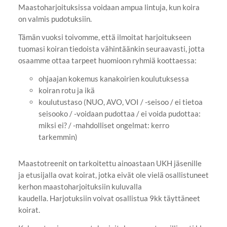
Maastoharjoituksissa voidaan ampua lintuja, kun koira
on valmis pudotuksiin.
Tämän vuoksi toivomme, että ilmoitat harjoitukseen
tuomasi koiran tiedoista vähintäänkin seuraavasti, jotta
osaamme ottaa tarpeet huomioon ryhmiä koottaessa:
ohjaajan kokemus kanakoirien koulutuksessa
koiran rotu ja ikä
koulutustaso (NUO, AVO, VOI / -seisoo / ei tietoa
seisooko / -voidaan pudottaa / ei voida pudottaa:
miksi ei? / -mahdolliset ongelmat: kerro
tarkemmin)
Maastotreenit on tarkoitettu ainoastaan UKH jäsenille
ja etusijalla ovat koirat, jotka eivät ole vielä osallistuneet
kerhon maastoharjoituksiin kuluvalla
kaudella. Harjotuksiin voivat osallistua 9kk täyttäneet
koirat.