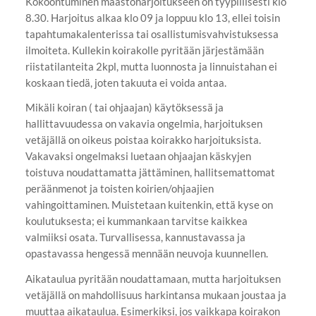
Kokoontuminen maastoharjoitukseen on tyypillisesti klo
8.30. Harjoitus alkaa klo 09 ja loppuu klo 13, ellei toisin
tapahtumakalenterissa tai osallistumisvahvistuksessa
ilmoiteta. Kullekin koirakolle pyritään järjestämään
riistatilanteita 2kpl, mutta luonnosta ja linnuistahan ei
koskaan tiedä, joten takuuta ei voida antaa.
Mikäli koiran ( tai ohjaajan) käytöksessä ja
hallittavuudessa on vakavia ongelmia, harjoituksen
vetäjällä on oikeus poistaa koirakko harjoituksista.
Vakavaksi ongelmaksi luetaan ohjaajan käskyjen
toistuva noudattamatta jättäminen, hallitsemattomat
peräänmenot ja toisten koirien/ohjaajien
vahingoittaminen. Muistetaan kuitenkin, että kyse on
koulutuksesta; ei kummankaan tarvitse kaikkea
valmiiksi osata. Turvallisessa, kannustavassa ja
opastavassa hengessä mennään neuvoja kuunnellen.
Aikataulua pyritään noudattamaan, mutta harjoituksen
vetäjällä on mahdollisuus harkintansa mukaan joustaa ja
muuttaa aikataulua. Esimerkiksi, jos vaikkapa koirakon