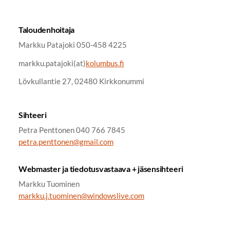
Taloudenhoitaja
Markku Patajoki 050-458 4225
markku.patajoki(at)
kolumbus.fi
Lövkullantie 27, 02480 Kirkkonummi
Sihteeri
Petra Penttonen 040 766 7845
petra.penttonen@gmail.com
Webmaster ja tiedotusvastaava + jäsensihteeri
Markku Tuominen
markku.j.tuominen@windowslive.com