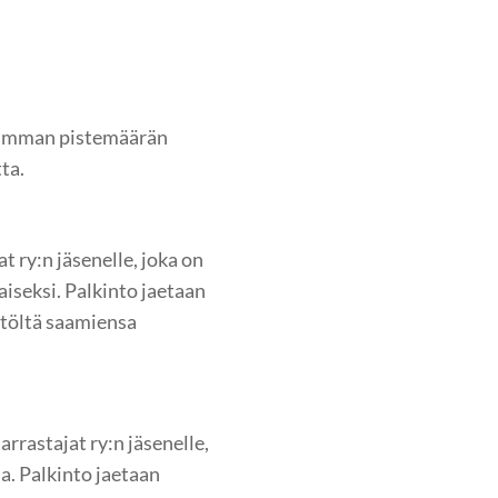
keimman pistemäärän
ta.
ry:n jäsenelle, joka on
iseksi. Palkinto jaetaan
stöltä saamiensa
astajat ry:n jäsenelle,
a. Palkinto jaetaan