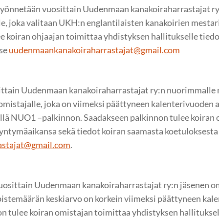
yönnetään vuosittain Uudenmaan kanakoiraharrastajat ry
lle, joka valitaan UKH:n englantilaisten kanakoirien mesta
 koiran ohjaajan toimittaa yhdistyksen hallitukselle tied
tse
uudenmaankanakoiraharrastajat@gmail.com
ittain Uudenmaan kanakoiraharrastajat ry:n nuorimmalle
omistajalle, joka on viimeksi päättyneen kalenterivuoden 
illä NUO1 –palkinnon. Saadakseen palkinnon tulee koiran 
 syntymäaikansa sekä tiedot koiran saamasta koetuloksesta
astajat@gmail.com
.
sittain Uudenmaan kanakoiraharrastajat ry:n jäsenen omi
istemäärän keskiarvo on korkein viimeksi päättyneen kale
 tulee koiran omistajan toimittaa yhdistyksen hallituksell