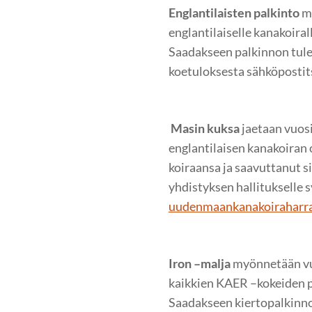
Englantilaisten palkinto
m
englantilaiselle kanakoira
Saadakseen palkinnon tulee
koetuloksesta sähköposti
Masin kuksa
jaetaan vuos
englantilaisen kanakoiran 
koiraansa ja saavuttanut s
yhdistyksen hallitukselle
uudenmaankanakoiraharr
Iron –malja
myönnetään vuo
kaikkien KAER –kokeiden p
Saadakseen kiertopalkinnon