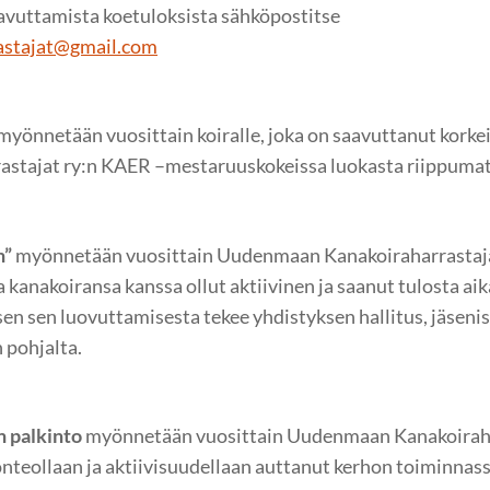
avuttamista koetuloksista sähköpostitse
astajat@gmail.com
myönnetään vuosittain koiralle, joka on saavuttanut kor
stajat ry:n KAER –mestaruuskokeissa luokasta riippumat
n”
myönnetään vuosittain Uudenmaan Kanakoiraharrastajat 
nakoiransa kanssa ollut aktiivinen ja saanut tulosta aika
en sen luovuttamisesta tekee yhdistyksen hallitus, jäseni
 pohjalta.
n palkinto
myönnetään vuosittain Uudenmaan Kanakoiraharr
nteollaan ja aktiivisuudellaan auttanut kerhon toiminnass