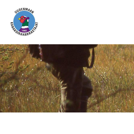
Siirry
sivun
sisältöön
Uudenmaan kanakoiraharrastajat ry