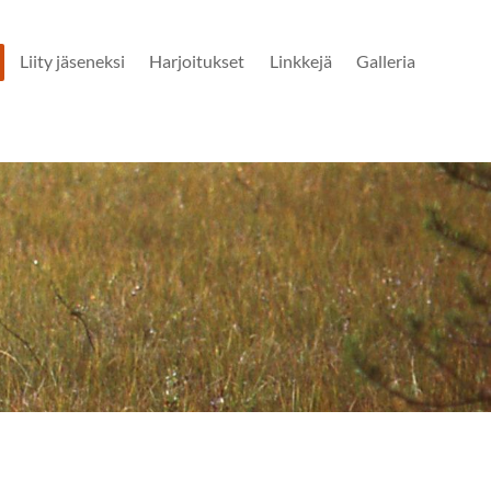
Liity jäseneksi
Harjoitukset
Linkkejä
Galleria