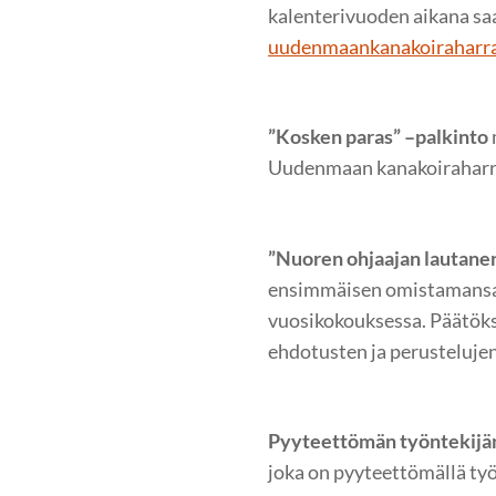
kalenterivuoden aikana sa
uudenmaankanakoiraharr
”Kosken paras” –palkinto
Uudenmaan kanakoiraharra
”Nuoren ohjaajan lautane
ensimmäisen omistamansa ka
vuosikokouksessa. Päätöks
ehdotusten ja perustelujen
Pyyteettömän työntekijä
joka on pyyteettömällä työ