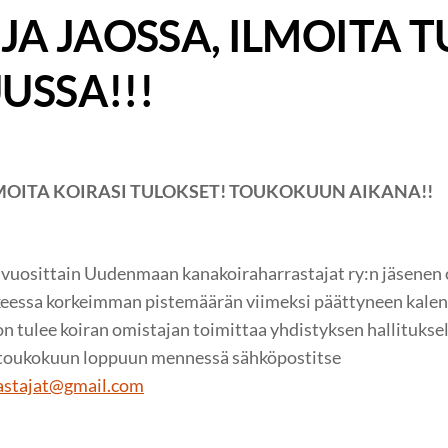
JA JAOSSA, ILMOITA 
SSA!!!
LMOITA KOIRASI TULOKSET! TOUKOKUUN AIKANA!!
uosittain Uudenmaan kanakoiraharrastajat ry:n jäsenen o
eessa korkeimman pistemäärän viimeksi päättyneen kalen
 tulee koiran omistajan toimittaa yhdistyksen hallituksel
ti toukokuun loppuun mennessä sähköpostitse
astajat@gmail.com