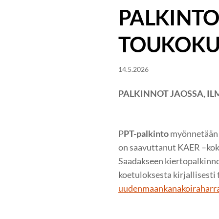
PALKINTO
TOUKOKUU
14.5.2026
PALKINNOT JAOSSA, I
P
PT-palkinto
myönnetään v
on saavuttanut KAER –kok
Saadakseen kiertopalkinnon
koetuloksesta kirjallises
uudenmaankanakoiraharr