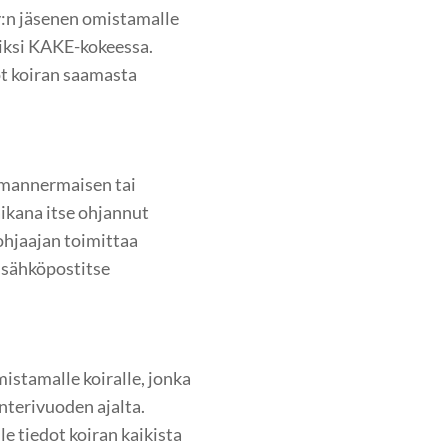
:n jäsenen omistamalle
riksi KAKE-kokeessa.
ot koiran saamasta
 mannermaisen tai
aikana itse ohjannut
ohjaajan toimittaa
 sähköpostitse
stamalle koiralle, jonka
nterivuoden ajalta.
e tiedot koiran kaikista