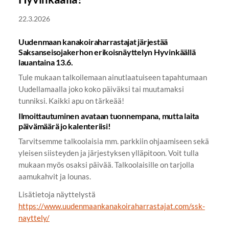
22.3.2026
Uudenmaan kanakoiraharrastajat järjestää
Saksanseisojakerhon erikoisnäyttelyn Hyvinkäällä
lauantaina 13.6.
Tule mukaan talkoilemaan ainutlaatuiseen tapahtumaan
Uudellamaalla joko koko päiväksi tai muutamaksi
tunniksi. Kaikki apu on tärkeää!
Ilmoittautuminen avataan tuonnempana, mutta laita
päivämäärä jo kalenteriisi!
Tarvitsemme talkoolaisia mm. parkkiin ohjaamiseen sekä
yleisen siisteyden ja järjestyksen ylläpitoon. Voit tulla
mukaan myös osaksi päivää. Talkoolaisille on tarjolla
aamukahvit ja lounas.
Lisätietoja näyttelystä
https://www.uudenmaankanakoiraharrastajat.com/ssk-
nayttely/