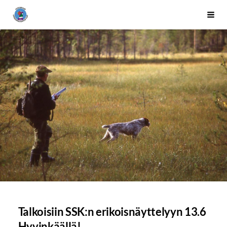
Siirry
Uudenmaan kanakoiraharrastajat ry
Vali
sivun
sisältöön
Talkoisiin SSK:n erikoisnäyttelyyn 13.6
Hyvinkäällä!