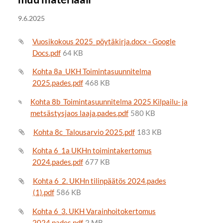
9.6.2025
Vuosikokous 2025_pöytäkirja.docx - Google
Docs.pdf
64 KB
Kohta 8a_UKH Toimintasuunnitelma
2025.pades.pdf
468 KB
Kohta 8b_Toimintasuunnitelma 2025 Kilpailu- ja
metsästysjaos laaja.pades.pdf
580 KB
Kohta 8c_Talousarvio 2025.pdf
183 KB
Kohta 6_1a UKHn toimintakertomus
2024.pades.pdf
677 KB
Kohta 6_2. UKHn tilinpäätös 2024.pades
(1).pdf
586 KB
Kohta 6_3. UKH Varainhoitokertomus
2024.pades.pdf
2 MB