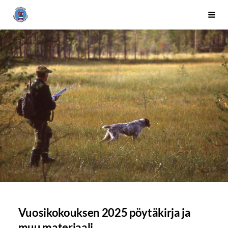
Siirry
Uudenmaan kanakoiraharrastajat ry
Vali
sivun
sisältöön
Vuosikokouksen 2025 pöytäkirja ja
muu materiaali